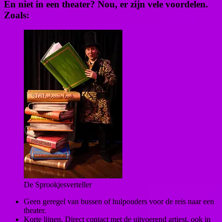
En niet in een theater? Nou, er zijn vele voordelen.
Zoals:
De Sprookjesverteller
Geen geregel van bussen of hulpouders voor de reis naar een
theater.
Korte lijnen. Direct contact met de uitvoerend artiest, ook in