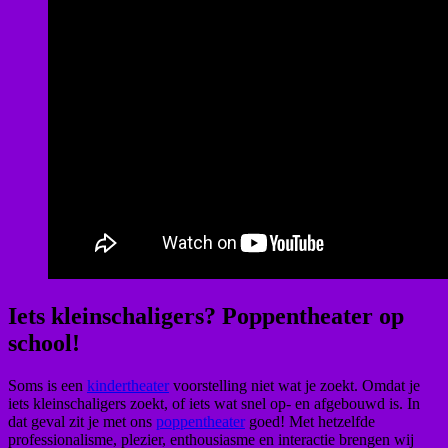
Iets kleinschaligers? Poppentheater op
school!
Soms is een
kindertheater
voorstelling niet wat je zoekt. Omdat je
iets kleinschaligers zoekt, of iets wat snel op- en afgebouwd is. In
dat geval zit je met ons
poppentheater
goed! Met hetzelfde
professionalisme, plezier, enthousiasme en interactie brengen wij