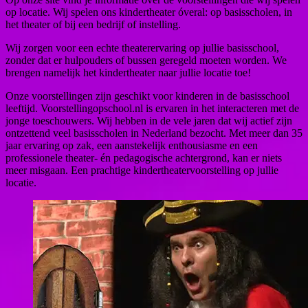
op locatie. Wij spelen ons kindertheater óveral: op basisscholen, in
het theater of bij een bedrijf of instelling.
Wij zorgen voor een echte theaterervaring op jullie basisschool,
zonder dat er hulpouders of bussen geregeld moeten worden. We
brengen namelijk het kindertheater naar jullie locatie toe!
Onze voorstellingen zijn geschikt voor kinderen in de basisschool
leeftijd. Voorstellingopschool.nl is ervaren in het interacteren met de
jonge toeschouwers. Wij hebben in de vele jaren dat wij actief zijn
ontzettend veel basisscholen in Nederland bezocht. Met meer dan 35
jaar ervaring op zak, een aanstekelijk enthousiasme en een
professionele theater- én pedagogische achtergrond, kan er niets
meer misgaan. Een prachtige kindertheatervoorstelling op jullie
locatie.